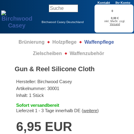
Kontakt
Ihr Konto
0
0,00 €
inkl. MwSt. zzgl.
Birchwood Casey Deutschland
Versand
Brünierung
Holzpflege
Waffenpflege
Zielscheiben
Waffenzubehör
Gun & Reel Silicone Cloth
Hersteller:
Birchwood Casey
Artikelnummer:
30001
Inhalt: 1 Stück
Sofort versandbereit
Lieferzeit 1 - 3 Tage innerhalb DE (
weitere
)
6,95 EUR