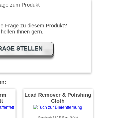
rage zum Produkt
ne Frage zu diesem Produkt?
 helfen Ihnen gern.
RAGE STELLEN
en:
arm
Lead Remover & Polishing
tt
Cloth
)
(Grundpreis 7,90 EUR pro Stück)