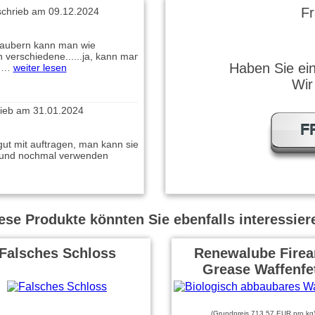
F
chrieb am 09.12.2024
aubern kann man wie
 verschiedene......ja, kann man
Haben Sie ei
r …
weiter lesen
Wir
rieb am 31.01.2024
F
gut mit auftragen, man kann sie
 und nochmal verwenden
ese Produkte könnten Sie ebenfalls interessier
Falsches Schloss
Renewalube Fire
Grease Waffenfe
(Grundpreis 713,57 EUR pro kg