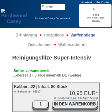
Kontakt
Ihr Konto
0
0,00 €
inkl. MwSt. zzgl.
Birchwood Casey Deutschland
Versand
Brünierung
Holzpflege
Waffenpflege
Zielscheiben
Waffenzubehör
Reinigungsfilze Super-Intensiv
Sofort versandbereit
Lieferzeit 1 - 3 Tage innerhalb DE (
weitere
)
Kaliber: .22 | Inhalt: 80 Stück
Artikelnummer:
66817
10,95 EUR*
(Grundpreis: 0,14 EUR € pro Stück)
IN DEN WARENKORB