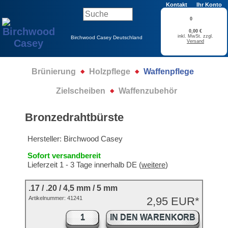
Kontakt
Ihr Konto
0
0,00 €
inkl. MwSt. zzgl.
Birchwood Casey Deutschland
Versand
Brünierung
Holzpflege
Waffenpflege
Zielscheiben
Waffenzubehör
Bronzedrahtbürste
Hersteller:
Birchwood Casey
Sofort versandbereit
Lieferzeit 1 - 3 Tage innerhalb DE (
weitere
)
.17 / .20 / 4,5 mm / 5 mm
Artikelnummer:
41241
2,95 EUR*
IN DEN WARENKORB