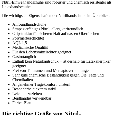
Nitril-Einweghandschuhe sind robuster und chemisch resistenter als
Latexhandschuhe.
Die wichtigsten Eigenschaften der Nitrilhandschuhe im Überblick:
Allroundhandschuhe
Strapazierfähiges Nitril, allergikerfreundlich
Gripstruktur für sicheren Halt auf nassen Oberflächen
Polymerbeschichtet
AQL 1,5
Medizinische Qualität
Für den Lebensmittelsektor geeignet
Gastrotauglich
Enthält kein Naturkautschuk – ist deshalb für Latexallergiker
geeignet
Frei von Thiuramen und Mercaptoverbindungen
Sehr gute chemische Beständigkeit gegen Öle, Fette und
Chemikalien
Angenehmer Tragekomfort, unsteril
Besonderheit: extrem stabil
Leicht anzuziehen
Beidhändig verwendbar
Farbe: Blau
Die richtige Größe von Nitril-