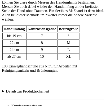
können Sie diese durch Messen des Handumfangs bestimmen.
Messen Sie auch dabei wieder den Handumfang an der breitesten
Stelle der Hand ohne Daumen. Ein flexibles Maßband ist dazu ideal.
Auch bei dieser Methode im Zweifel immer die höhere Variante
wählen.
Handumfang
Konfektionsgröße
Bestellgröße
bis 19 cm
7
S
22 cm
8
M
24 cm
9
L
ab 27 cm
10
XL
100 Einweghandschuhe aus Nitril für Arbeiten mit
Reinigungsmitteln und Brünierungen.
Details zur Produktsicherheit
Kundenrezensionen:
1