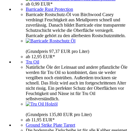
ab 0,99 EUR*
Barricade Rust Protection
Barricade Rostschutz-Öl von Birchwood Casey
verdrängt Feuchtigkeit aus Metallporen schnell und
zuverlässig. Danach bildet Barricade eine transparente
Schutzschicht welche die Oberfläche versiegelt.
Barricade gehört zu den allerbesten Rostschutzmitteln.
(Grundpreis 97,37 EUR pro Liter)
ab 12,95 EUR*
Tru Oil
Natürliche Öle der Leinsaat und andere pflanzliche Öle
werden für Tru Oil so kombiniert, dass sie weder
vergilben noch eintrüben. Außerdem trocknen sie
schnell. Das Holz wird auch im fortgeschrittenen Alter
nicht rissig. Ein perfekter Schutz der Oberflächen vor
Feuchtigkeit und Nässe ist für Tru Oil
selbstverständlich.
(Grundpreis 135,80 EUR pro Liter)
ab 11,95 EUR*
Ground Strike Plate Target
Die bodennahe Zielscheibe ist für alle Kaliber geeignet.