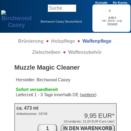
Kontakt
Ihr Konto
0
0,00 €
inkl. MwSt. zzgl.
Birchwood Casey Deutschland
Versand
Brünierung
Holzpflege
Waffenpflege
Zielscheiben
Waffenzubehör
Muzzle Magic Cleaner
Hersteller:
Birchwood Casey
Sofort versandbereit
Lieferzeit 1 - 3 Tage innerhalb DE (
weitere
)
ca. 473 ml
Artikelnummer:
33745
9,95 EUR*
(Grundpreis: 21,04 EUR € pro Liter)
IN DEN WARENKORB